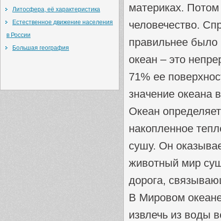
материках. Потом
Литосфера, её характеристика
Естественное движение населения
человечество. Спр
в России
правильнее было 
Большая география
океан – это непр
71% ее поверхност
значение океана 
Океан определяет
накопленное тепло
сушу. Он оказывае
животный мир суши
дорога, связываю
В Мировом океане
извлечь из воды 