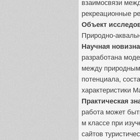
взаимосвязи межд
рекреационные р
Объект исследо
Природно-аквальн
Научная новизна
разработана моде
между природными
потенциала, сост
характеристики М
Практическая зн
работа может быть
м классе при изуч
сайтов туристиче