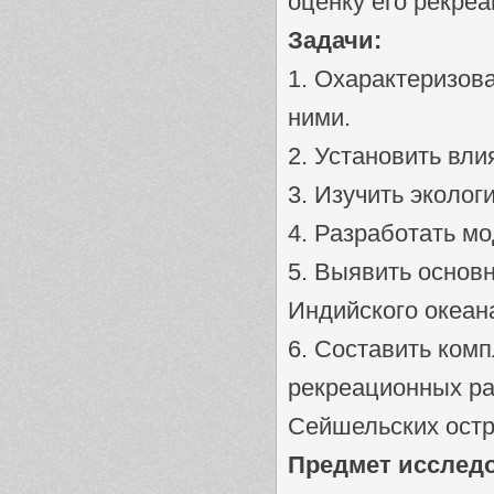
оценку его рекре
Задачи:
1. Охарактеризов
ними.
2. Установить вл
3. Изучить эколо
4. Разработать м
5. Выявить основ
Индийского океан
6. Составить ком
рекреационных ра
Сейшельских остр
Предмет исслед