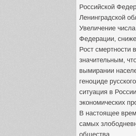
Российской Федер
Ленинградской обл
Увеличение числа
Федерации, сниже
Рост смертности в
значительным, что
вымирании населе
геноциде русског
ситуация в Росси
экономических пр
В настоящее врем
самых злободневн
общества.