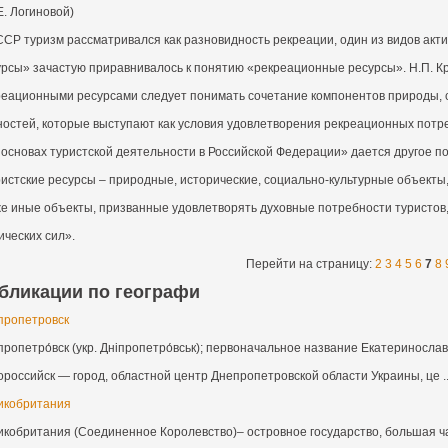
Е. Логиновой)
СР туризм рассматривался как разновидность рекреации, один из видов акти
урсы» зачастую приравнивалось к понятию «рекреационные ресурсы». Н.П. 
реационными ресурсами следует понимать сочетание компонентов природы, с
ностей, которые выступают как условия удовлетворения рекреационных потр
основах туристской деятельности в Российской Федерации» дается другое по
истские ресурсы – природные, исторические, социально-культурные объекты,
же иные объекты, призванные удовлетворять духовные потребности туристов,
ческих сил».
Перейти на страницу:
2
3
4
5
6
7
8
бликации по географи
пропетровск
ропетро́вск (укр. Дніпропетро́вськ); первоначальное название Екатеринослав 
российск — город, областной центр Днепропетровской области Украины, це ..
икобритания
икобритания (Соединенное Королевство)– островное государство, большая ча