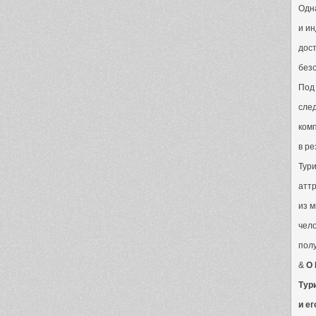
Одн
и ин
дост
безо
По
сле
комп
в ре
Тур
аттр
из м
чело
пол
&
О 
Тур
и е