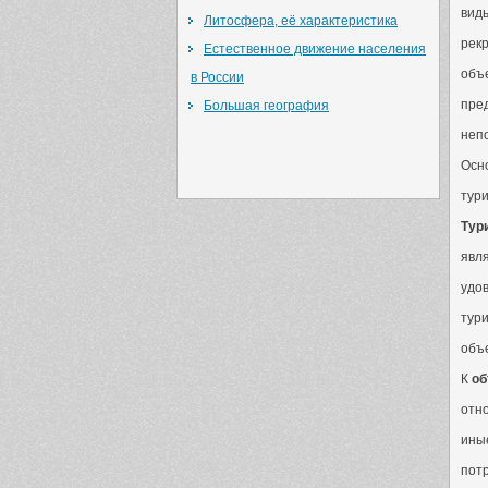
вид
Литосфера, её характеристика
рек
Естественное движение населения
объ
в России
пре
Большая география
непо
Осно
тури
Тур
явл
удов
тури
объе
К
об
отн
ины
потр