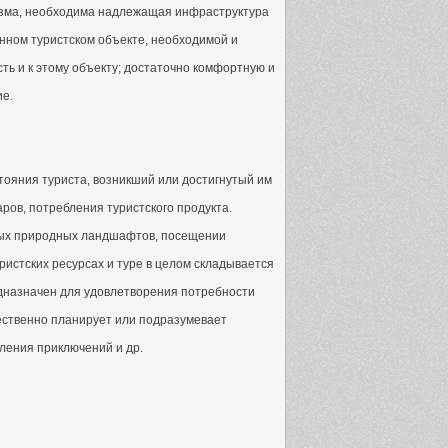
ризма, необходима надлежащая инфраструктура
анном туристском объекте, необходимой и
ть и к этому объекту; достаточно комфортную и
ие.
тояния туриста, возникший или достигнутый им
аров, потребления туристского продукта.
ивых природных ландшафтов, посещении
уристских ресурсах и туре в целом складывается
едназначен для удовлетворения потребности
тественно планирует или подразумевает
ления приключений и др.