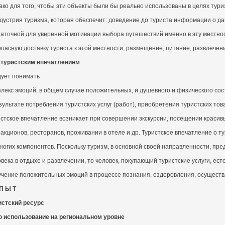
ако для того, чтобы эти объекты были бы реально использованы в целях ту
дустрия туризма, которая обеспечит: доведение до туриста информации о д
аточной для уверенной мотивации выбора путешествий именно в эту местнос
пасную доставку туриста к этой местности; размещение; питание; развлечен
д
туристским впечатлением
дует понимать
лекс эмоций, в общем случае положительных, и душевного и физического сос
зультате потребления туристских услуг (работ), приобретения туристских тов
истское впечатление возникает при совершении экскурсии, посещении крас
акционов, ресторанов, проживании в отеле и др. Туристское впечатление о т
ногих компонентов. Поскольку туризм, в основной своей направленности, пр
века в отдыхе и развлечении, то человек, покупающий туристские услуги, ес
учение положительных эмоций в процессе познания, оздоровления, осуществ
П Ы Т
истский ресурс
го использование на региональном уровне