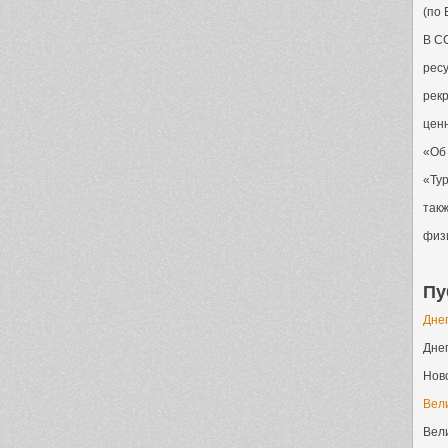
(по 
В СС
рес
рек
цен
«Об 
«Тур
так
физи
Пу
Дне
Днеп
Ново
Вел
Вел