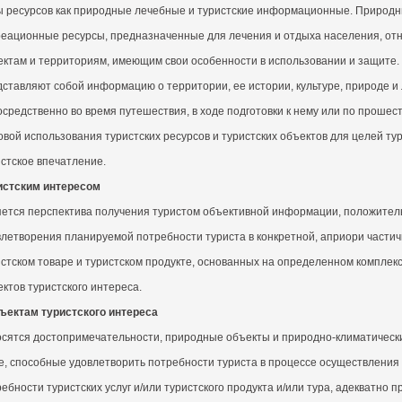
ы ресурсов как природные лечебные и туристские информационные. Природ
реационные ресурсы, предназначенные для лечения и отдыха населения, о
ектам и территориям, имеющим свои особенности в использовании и защите
дставляют собой информацию о территории, ее истории, культуре, природе и
средственно во время путешествия, в ходе подготовки к нему или по прошес
вой использования туристских ресурсов и туристских объектов для целей ту
стское впечатление.
истским интересом
яется перспектива получения туристом объективной информации, положител
летворения планируемой потребности туриста в конкретной, априори частичн
стском товаре и туристском продукте, основанных на определенном комплекс
ктов туристского интереса.
ъектам туристского интереса
осятся достопримечательности, природные объекты и природно-климатически
е, способные удовлетворить потребности туриста в процессе осуществления 
ебности туристских услуг и/или туристского продукта и/или тура, адекватно 