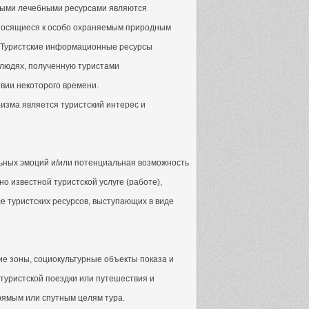
ными лечебными ресурсами являются
тносящиеся к особо охраняемым природным
. Туристские информационные ресурсы
 людях, полученную туристами
твии некоторого времени.
ризма является туристский интерес и
ьных эмоций и/или потенциальная возможность
о известной туристской услуге (работе),
е туристских ресурсов, выступающих в виде
е зоны, социокультурные объекты показа и
туристской поездки или путешествия и
прямым или спутным целям тура.