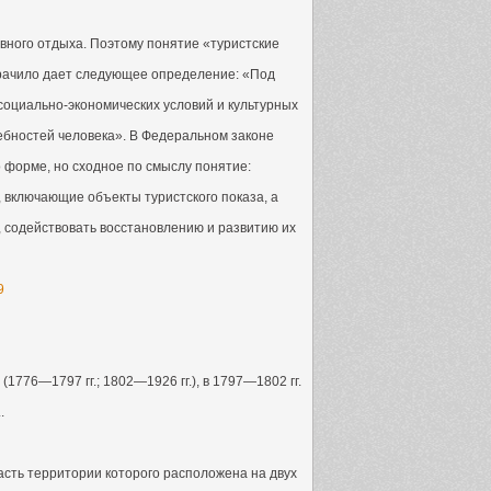
вного отдыха. Поэтому понятие «туристские
Крачило дает следующее определение: «Под
оциально-экономических условий и культурных
ебностей человека». В Федеральном законе
 форме, но сходное по смыслу понятие:
 включающие объекты туристского показа, а
 содействовать восстановлению и развитию их
9
(1776—1797 гг.; 1802—1926 гг.), в 1797—1802 гг.
.
сть территории которого расположена на двух