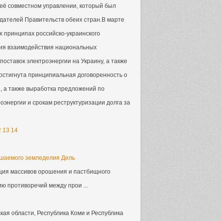
её совместном управлении, который был
дателей Правительств обеих стран.В марте
х принципах российско-украинского
ния взаимодействия национальных
оставок электроэнергии на Украину, а также
Достигнута принципиальная договоренность о
и, а также выработка предложений по
оэнергии и срокам реструктуризации долга за
2
13
14
ошаемого земледелия Дель
ация массивов орошения и пастбищного
ю противоречий между прои ...
кая области, Республика Коми и Республика