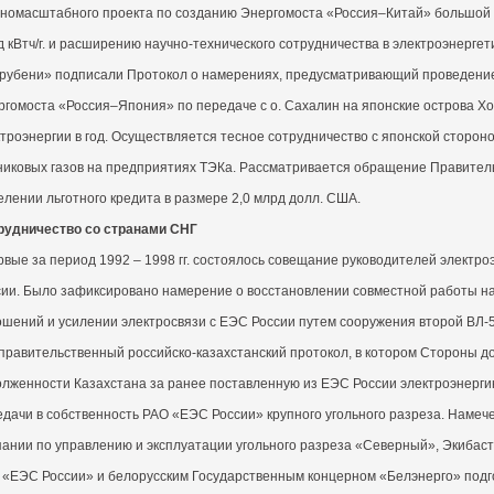
пномасштабного проекта по созданию Энергомоста «Россия–Китай» большой м
 кВтч/г. и расширению научно-технического сотрудничества в электроэнерге
рубени» подписали Протокол о намерениях, предусматривающий проведение
гомоста «Россия–Япония» по передаче с о. Сахалин на японские острова Хо
ктроэнергии в год. Осуществляется тесное сотрудничество с японской сторо
никовых газов на предприятиях ТЭКа. Рассматривается обращение Правитель
лении льготного кредита в размере 2,0 млрд долл. США.
рудничество со странами СНГ
вые за период 1992 – 1998 гг. состоялось совещание руководителей электро
сии. Было зафиксировано намерение о восстановлении совместной работы на
ошений и усилении электросвязи с ЕЭС России путем сооружения второй ВЛ
правительственный российско-казахстанский протокол, в котором Стороны д
олженности Казахстана за ранее поставленную из ЕЭС России электроэнерг
едачи в собственность РАО «ЕЭС России» крупного угольного разреза. Намеч
пании по управлению и эксплуатации угольного разреза «Северный», Экибаст
 «ЕЭС России» и белорусским Государственным концерном «Белэнерго» подго