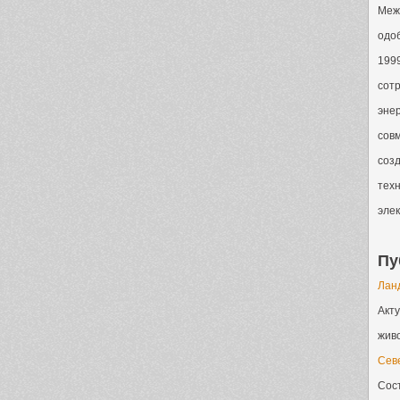
Меж
одо
199
сот
энер
совм
созд
техн
элек
Пу
Лан
Акт
живо
Сев
Сост