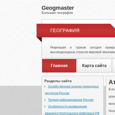
Geogmaster
Большая география
ГЕОГРАФИЯ
Рекреация и туризм сегодня превр
высокодоходные отрасли мировой экономик
Главная
Карта сайта
А
Разделы сайта
Хозяйственная оценка природных
В и
ресурсов России
уран
Теория районирования России
могу
Особенности размещения
Нача
машиностроительного комплекса РФ