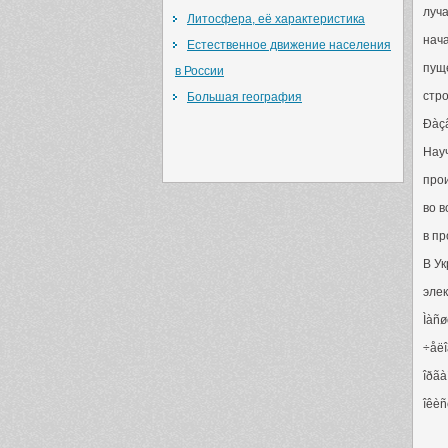
луча
Литосфера, её характеристика
нач
Естественное движение населения
пуще
в России
стро
Большая география
Ðàçâ
Нау
про
во 
в п
В У
элек
Ìàñø
÷åëî
îðãà
îêèñ