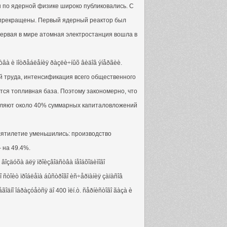
ы по ядерной физике широко публиковались. С
прекращены. Первый ядерный реактор был
Первая в мире атомная электростанция вошла в
ñòâà è ïîòðåáëåíèÿ ðàçëè÷íûõ âèäîâ ýíåðãèè.
й труда, интенсификация всего общественного
тся топливная база. Поэтому закономерно, что
авляют около 40% суммарных капиталовложений
сятилетие уменьшились: производство
 на 49.4%.
 âîçäóõà äëÿ ïðîèçâîäñòâà íåîáõîäèìîãî
î ñòîèò ïðîáëåìà áûñòðîãî èñ÷åðïàíèÿ çàïàñîâ
äíî îáðàçóåòñÿ äî 400 ìëí.ò. ñåðíèñòîãî ãàçà è