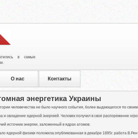
атились в самые
и.
О нас
Контакты
томная энергетика Украины
стории человечества не было научного события, более выдающегося по своим
а и овладение ядерной энергией. Человек получил в свое распоряжение огро
чий источник энергии, заложенный в ядрах атомов.
ло ядерной физики положила опубликованная в декабре 1895г. работа В.Рент