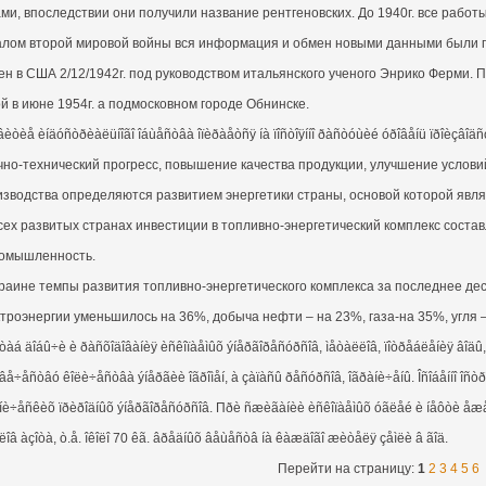
ми, впоследствии они получили название рентгеновских. До 1940г. все работ
алом второй мировой войны вся информация и обмен новыми данными были 
н в США 2/12/1942г. под руководством итальянского ученого Энрико Ферми. 
й в июне 1954г. а подмосковном городе Обнинске.
èòèå èíäóñòðèàëüíîãî îáùåñòâà îïèðàåòñÿ íà ïîñòîÿííî ðàñòóùèé óðîâåíü ïðîèçâîä
чно-технический прогресс, повышение качества продукции, улучшение услови
изводства определяются развитием энергетики страны, основой которой явля
всех развитых странах инвестиции в топливно-энергетический комплекс сост
ромышленность.
краине темпы развития топливно-энергетического комплекса за последнее де
троэнергии уменьшилось на 36%, добыча нефти – на 23%, газа-на 35%, угля –
òàá äîáû÷è è ðàñõîäîâàíèÿ èñêîïàåìûõ ýíåðãîðåñóðñîâ, ìåòàëëîâ, ïîòðåáëåíèÿ âîäû,
âå÷åñòâó êîëè÷åñòâà ýíåðãèè îãðîìåí, à çàïàñû ðåñóðñîâ, îãðàíè÷åíû. Îñîáåííî îñòð
íè÷åñêèõ ïðèðîäíûõ ýíåðãîðåñóðñîâ. Пðè ñæèãàíèè èñêîïàåìûõ óãëåé è íåôòè åæåãî
ëîâ àçîòà, ò.å. îêîëî 70 êã. âðåäíûõ âåùåñòâ íà êàæäîãî æèòåëÿ çåìëè â ãîä.
Перейти на страницу:
1
2
3
4
5
6