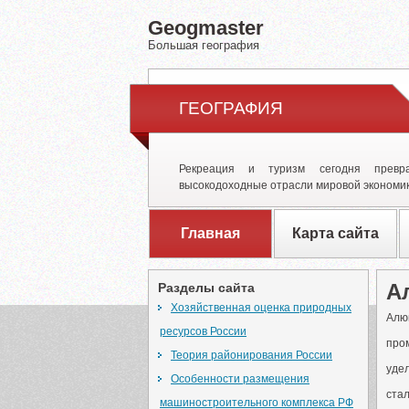
Geogmaster
Большая география
ГЕОГРАФИЯ
Рекреация и туризм сегодня превр
высокодоходные отрасли мировой экономик
Главная
Карта сайта
А
Разделы сайта
Хозяйственная оценка природных
Алю
ресурсов России
про
Теория районирования России
удел
Особенности размещения
стал
машиностроительного комплекса РФ