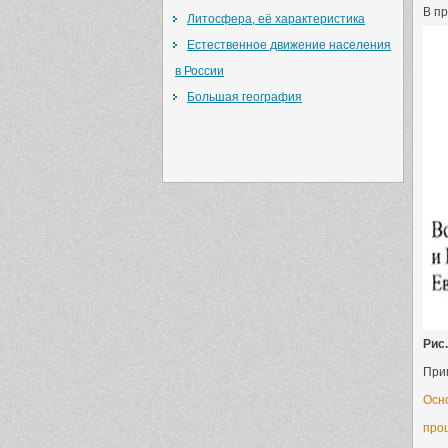
В пр
Литосфера, её характеристика
Естественное движение населения
в России
Большая география
Рис.
Прим
Осно
про