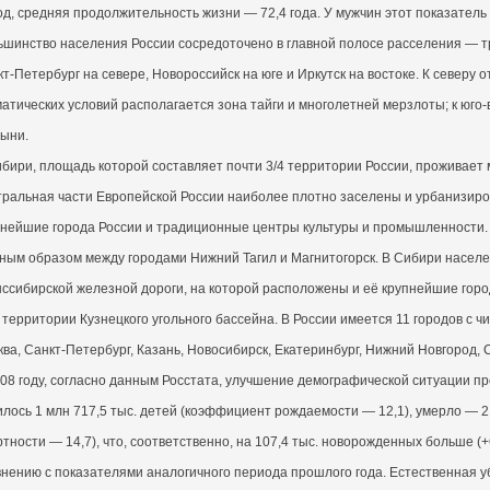
од, средняя продолжительность жизни — 72,4 года. У мужчин этот показатель 
ьшинство населения России сосредоточено в главной полосе расселения — т
т-Петербург на севере, Новороссийск на юге и Иркутск на востоке. К северу 
атических условий располагается зона тайги и многолетней мерзлоты; к юго
тыни.
бири, площадь которой составляет почти 3/4 территории России, проживает
тральная части Европейской России наиболее плотно заселены и урбанизиро
пнейшие города России и традиционные центры культуры и промышленности.
вным образом между городами Нижний Тагил и Магнитогорск. В Сибири насел
ссибирской железной дороги, на которой расположены и её крупнейшие горо
 территории Кузнецкого угольного бассейна. В России имеется 11 городов с 
ва, Санкт-Петербург, Казань, Новосибирск, Екатеринбург, Нижний Новгород, 
08 году, согласно данным Росстата, улучшение демографической ситуации прод
лось 1 млн 717,5 тыс. детей (коэффициент рождаемости — 12,1), умерло — 2
тности — 14,7), что, соответственно, на 107,4 тыс. новорожденных больше (+
нению с показателями аналогичного периода прошлого года. Естественная уб