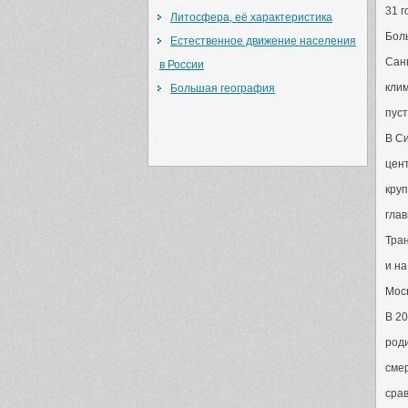
31 г
Литосфера, её характеристика
Бол
Естественное движение населения
Санк
в России
клим
Большая география
пус
В Си
цен
кру
гла
Тран
и на
Моск
В 20
роди
смер
срав