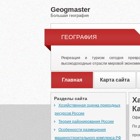
Geogmaster
Большая география
ГЕОГРАФИЯ
Рекреация и туризм сегодня превр
высокодоходные отрасли мировой экономик
Главная
Карта сайта
Х
Разделы сайта
Хозяйственная оценка природных
К
ресурсов России
Офи
Теория районирования России
По д
Особенности размещения
про
машиностроительного комплекса РФ