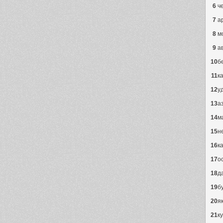
6
ч
7
а
8
м
9
а
10
б
11
к
12
у
13
а
14
м
15
н
16
к
17
о
18
д
19
б
20
я
21
к