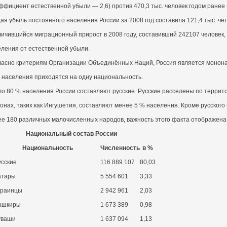
ффициент естественной убыли — 2,6) против 470,3 тыс. человек годом ранее
я убыль постоянного населения России за 2008 год составила 121,4 тыс. чел
личившийся миграционный прирост в 2008 году, составивший 242107 человек,
еления от естественной убыли.
ласно критериям Организации Объединённых Наций, Россия является мононац
) населения приходятся на одну национальность.
ло 80 % населения России составляют русские. Русские расселены по террит
онах, таких как Ингушетия, составляют менее 5 % населения. Кроме русског
ее 180 различных малочисленных народов, важность этого факта отображена 
Национальный состав России
Национальность
Численность
в %
усские
116 889 107
80,03
атары
5 554 601
3,33
краинцы
2 942 961
2,03
ашкиры
1 673 389
0,98
уваши
1 637 094
1,13