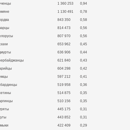
еченцы
1 360 253
0,94
рмяне
1 130 491
0,78
ордва
843 350
0,58
варцы
814 473
0,56
елорусы
807 970
0,56
азахи
653 962
0,45
дмурты
636 906
0,44
зербайджанцы
621 840
0,43
арийцы
604 298
0,42
емцы
597 212
0,41
абардинцы
519 958
0,36
сетины
514 875
0,35
аргинцы
510 156
0,35
уряты
445 175
0,31
куты
443 852
0,31
умыки
422 409
0,29