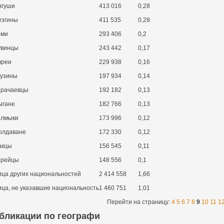
нгуши
413 016
0,28
езгины
411 535
0,28
оми
293 406
0,2
увинцы
243 442
0,17
вреи
229 938
0,16
рузины
197 934
0,14
арачаевцы
192 182
0,13
ыгане
182 766
0,13
алмыки
173 996
0,12
олдаване
172 330
0,12
акцы
156 545
0,11
орейцы
148 556
0,1
ица других национальностей
2 414 558
1,66
ица, не указавшие национальность
1 460 751
1,01
Перейти на страницу:
4
5
6
7
8
9
10
11
1
бликации по географи