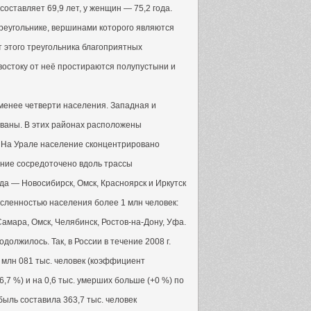
составляет 69,9 лет, у женщин — 75,2 года.
реугольнике, вершинами которого являются
от этого треугольника благоприятных
-востоку от неё простираются полупустыни и
 менее четверти населения. Западная и
ваны. В этих районах расположены
 На Урале население сконцентрировано
ение сосредоточено вдоль трассы
да — Новосибирск, Омск, Красноярск и Иркутск
численностью населения более 1 млн человек:
Самара, Омск, Челябинск, Ростов-на-Дону, Уфа.
олжилось. Так, в России в течение 2008 г.
 млн 081 тыс. человек (коэффициент
6,7 %) и на 0,6 тыс. умерших больше (+0 %) по
ыль составила 363,7 тыс. человек