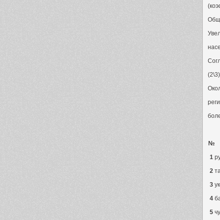
(коэ
Обща
Уве
нас
Сог
(2\3
Око
реги
бол
№
1
р
2
т
3
у
4
б
5
ч