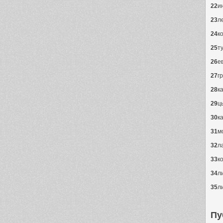
22
и
23
л
24
к
25
т
26
е
27
г
28
к
29
ц
30
к
31
м
32
л
33
к
34
л
35
л
Пу