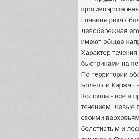
противоэрозионны
Главная река обл
Левобережная его
имеют общее напр
Характер течения
быстринами на пе
По территории об
Большой Киржач -
Колокша - все в п
течением. Левые п
своими верховьям
болотистым и лес