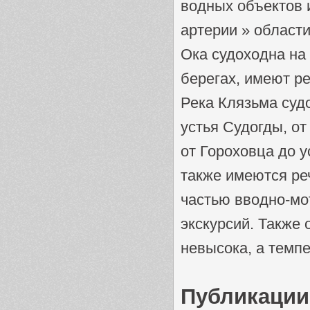
водных объектов 
артерии » области
Ока судоходна на
берегах, имеют р
Река Клязьма судо
устья Судогды, от
от Гороховца до 
также имеются ре
частью вводно-мо
экскурсий. Также 
невысока, а темпе
Публикации