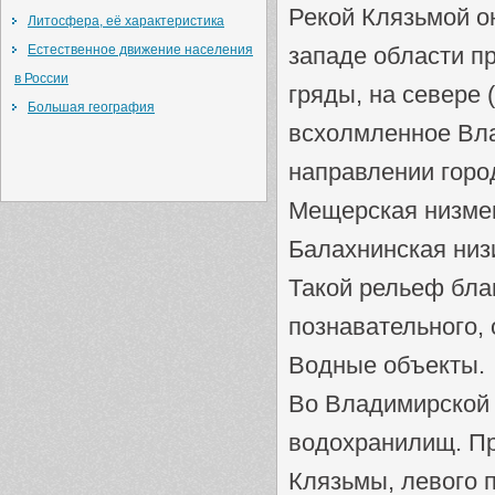
Рекой Клязьмой он
Литосфера, её характеристика
Естественное движение населения
западе области п
в России
гряды, на севере 
Большая география
всхолмленное Вла
направлении город
Мещерская низмен
Балахнинская низ
Такой рельеф благ
познавательного, 
Водные объекты.
Во Владимирской о
водохранилищ. Пр
Клязьмы, левого 