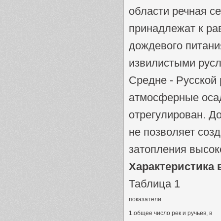
области речная се
принадлежат к ра
дождевого питани
извилистыми русл
Средне - Русской 
атмосферные осадк
отрегулирован. Д
не позволяет соз
затопления высок
Характеристика 
Таблица 1
показатели
1.общее число рек и ручьев, в