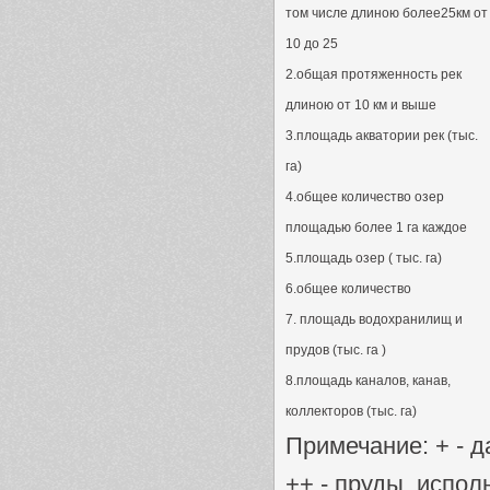
том числе длиною более25км от
10 до 25
2.общая протяженность рек
длиною от 10 км и выше
3.площадь акватории рек (тыс.
га)
4.общее количество озер
площадью более 1 га каждое
5.площадь озер ( тыс. га)
6.общее количество
7. площадь водохранилищ и
прудов (тыс. га )
8.площадь каналов, канав,
коллекторов (тыс. га)
Примечание: + - 
++ - пруды, испо