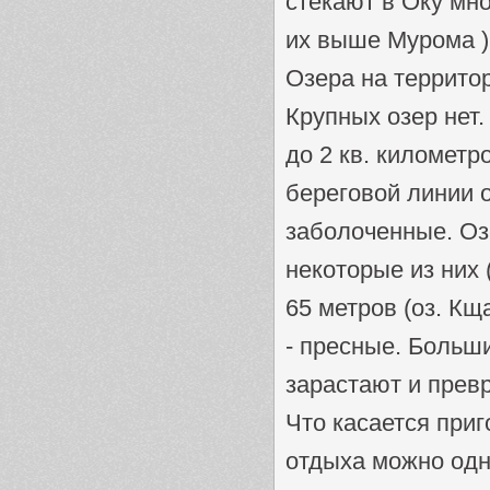
стекают в Оку мно
их выше Мурома )
Озера на террито
Крупных озер нет
до 2 кв. километр
береговой линии 
заболоченные. Оз
некоторые из них 
65 метров (оз. Кщ
- пресные. Больш
зарастают и прев
Что касается приг
отдыха можно одн