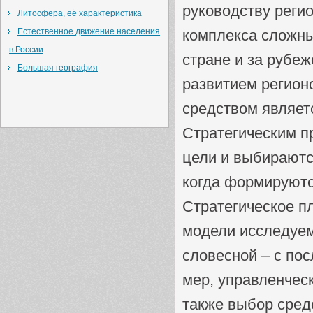
руководству реги
Литосфера, её характеристика
Естественное движение населения
комплекса сложны
в России
стране и за рубе
Большая география
развитием регион
средством являет
Стратегическим п
цели и выбираютс
когда формируютс
Стратегическое п
модели исследуем
словесной – с по
мер, управленчес
также выбор сред