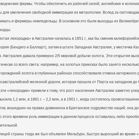
еводческие фермы. Чтобы обеспечить их рабочей силой, английские и колони
ы для увеличения свободной иммиграции из метрополии. Вслед за скотоводам
никать и фермеры-земледельцы. В основном это были выходцы из Великобрит
андцы.
отая лихорадка» в Австралии началась в 1851 г., как бы сменив калифорний
ория (Бендиго и Балларт), затем в штате Западная Австралия, у местечка Кал
в. Австралия давала примерно 2/5 мировой добычи золота. Эти открытия вы
ически со всего света: например, на золотых приисках было занято нескольк
орождений золота в глубинных районах способствовали отмена каторжного ре
нсавстралийской железной дороги, которая прошла от Перта на западном до
эти «лихорадки» привели к тому, что рост населения Австралии заметно ускор
ысила 1,1 млн, в 1881 г. – 2,2 млн, а в 1901 г., когда состоялось провозгла
ов, вошедших на правах доминиона в Британское содружество наций, она дос
о этого времени роль иммиграции в данном процессе оставалась либо преобл
чительной.
лицей страны тогда же был объявлен Мельбурн, быстро выросший во время «з