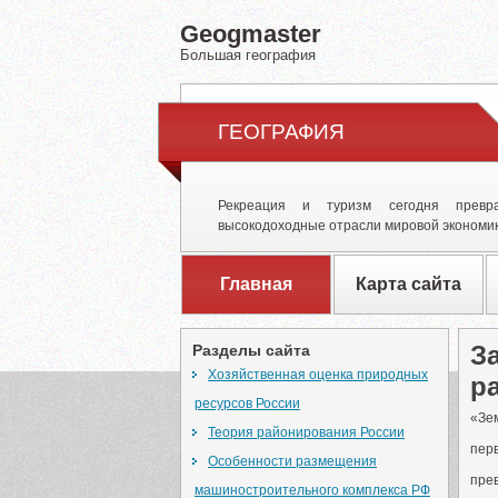
Geogmaster
Большая география
ГЕОГРАФИЯ
Рекреация и туризм сегодня превр
высокодоходные отрасли мировой экономик
Главная
Карта сайта
З
Разделы сайта
Хозяйственная оценка природных
р
ресурсов России
«Зем
Теория районирования России
пер
Особенности размещения
прев
машиностроительного комплекса РФ