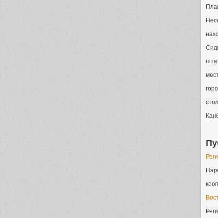
Пла
Неск
нахо
Сидн
шта
мест
горо
стол
Кан
Пу
Рег
Нар
кооп
Вос
Рег