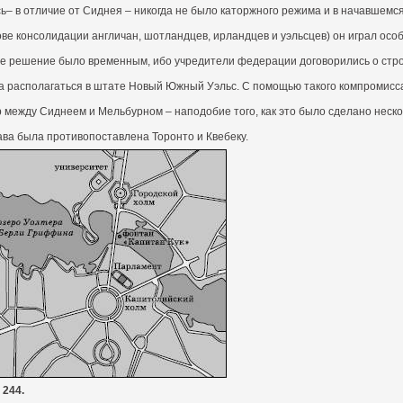
ь– в отличие от Сиднея – никогда не было каторжного режима и в начавшем
ве консолидации англичан, шотландцев, ирландцев и уэльсцев) он играл осо
ое решение было временным, ибо учредители федерации договорились о стро
а располагаться в штате Новый Южный Уэльс. С помощью такого компромисс
 между Сиднеем и Мельбурном – наподобие того, как это было сделано неск
ава была противопоставлена Торонто и Квебеку.
 244.