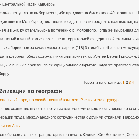
н центральной части Канберры
олько лет ушло на выбор места, ибо предложено было около 40 вариантов. Н
дившийся в Мельбурне, постановил создать новый город, что называется, на 
ея и в 640 км от Мельбурна по течению р. Молонголо. Тогда же выбранная д
та Новый Южный Уэльс и объявлена территорией федеральной столицы. Счит
ных аборигенов означает «место встреч».[118] Затем был объявлен междуна
да, в котором победу одержал чикагский архитектор Уолтер Берли Гриффин. 
ицы, а в 1927 г. произошло ее официальное открытие. Тогда же правительс
берру.
Перейти на страницу:
1
2
3
4
бликации по географи
иональный народно-хозяйственный комплекс России и его структура
одное хозяйство является результатом экономического и социального развит
ерации труда, международного сотрудничества с другими странами. Народнох
точная Азия
ион образовывают 6 стран, которые граничат с Южной, Юго-Восточной, Север