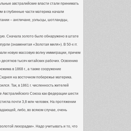
альные австралийские власти стали принимать
и в глубинные части материка начали
ании – англичане, уэльсцы, шотландцы,
скую. Сначала золото было обнаружено в штате
гурли (знаменитая «Золотая миля»). В 50-х гг.
звали новую массовую волну иммиграции, причем
о десятков тысяч китайских рабочих. Освоению
жима в 1868 г., а также сооружение
 Сиднея на восточном побережье материка.
ился. Так, в 1861 г. численность жителей
шение Австралийского Союза как федерации шести
тигла почти 3,8 млн человек. На протяжении
адающей, либо, во всяком случае, очень
олотой лихорадки». Надо учитывать и то, что