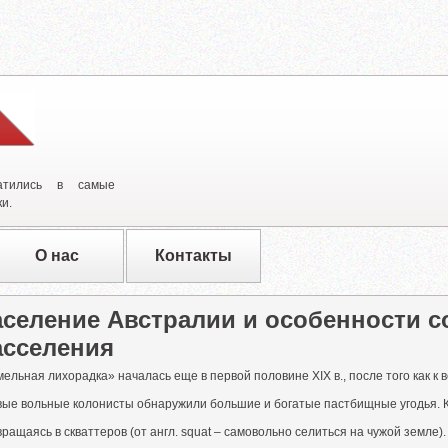
атились в самые
и.
О нас
Контакты
аселение Австралии и особенности 
асселения
ельная лихорадка» началась еще в первой половине XIX в., после того как к
вые вольные колонисты обнаружили большие и богатые пастбищные угодья. К
ращаясь в скваттеров (от англ. squat – самовольно селиться на чужой земле)