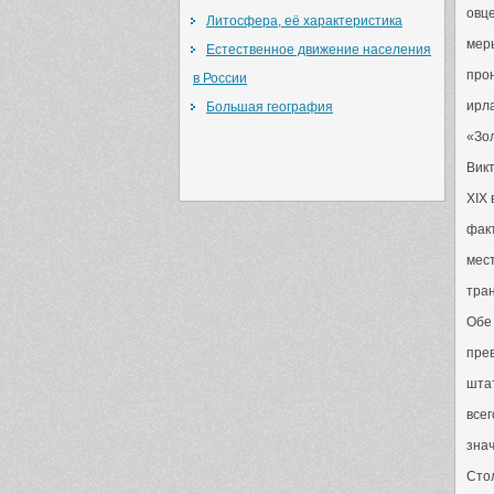
овц
Литосфера, её характеристика
мер
Естественное движение населения
про
в России
ирл
Большая география
«Зол
Викт
XIX 
факт
мест
тра
Обе 
прев
штат
всег
зна
Сто