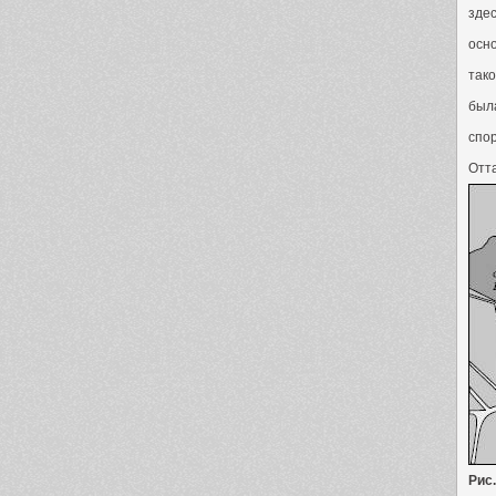
здес
осно
так
был
спор
Отт
Рис.