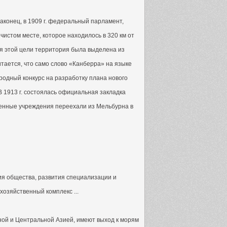
аконец, в 1909 г. федеральный парламент,
чистом месте, которое находилось в 320 км от
ля этой цели территория была выделена из
ается, что само слово «Канберра» на языке
родный конкурс на разработку плана нового
В 1913 г. состоялась официальная закладка
твенные учреждения переехали из Мельбурна в
ия общества, развития специализации и
озяйственный комплекс ...
ной и Центральной Азией, имеют выход к морям