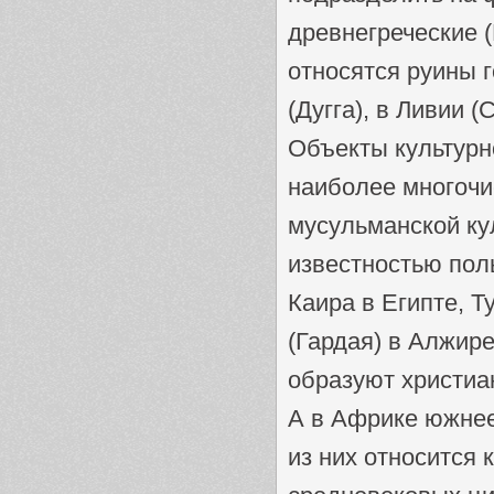
древнегреческие (
относятся руины г
(Дугга), в Ливии 
Объекты культурн
наиболее многочи
мусульманской ку
известностью пол
Каира в Египте, Т
(Гардая) в Алжир
образуют христиа
А в Африке южнее
из них относится 