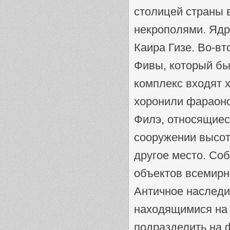
столицей страны 
некрополями. Ядр
Каира Гизе. Во-вт
Фивы, который был
комплекс входят х
хоронили фараоно
Филэ, относящиес
сооружении высот
другое место. Соб
объектов всемирн
Античное наследи
находящимися на 
подразделить на ф