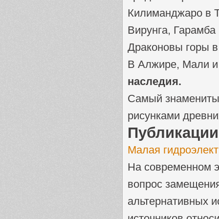
Килиманджаро в Т
Вирунга, Гарамба 
Драконовы горы в
В Алжире, Мали и
наследия.
Самый знаменитый
рисунками древни
Публикации
Малая гидроэлект
На современном э
вопрос замещения
альтернативных и
источников относит